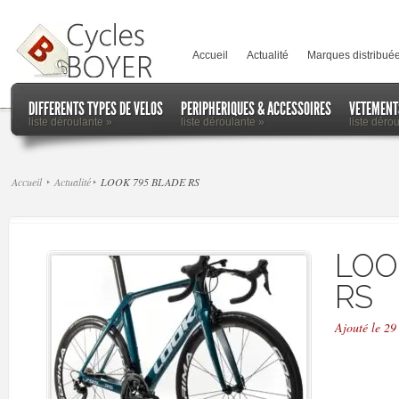
Accueil
Actualité
Marques distribué
DIFFERENTS TYPES DE VELOS
PERIPHERIQUES & ACCESSOIRES
VETEMENT
liste déroulante
»
liste déroulante
»
liste déro
Accueil
Actualité
LOOK 795 BLADE RS
LOO
RS
Ajouté le 2