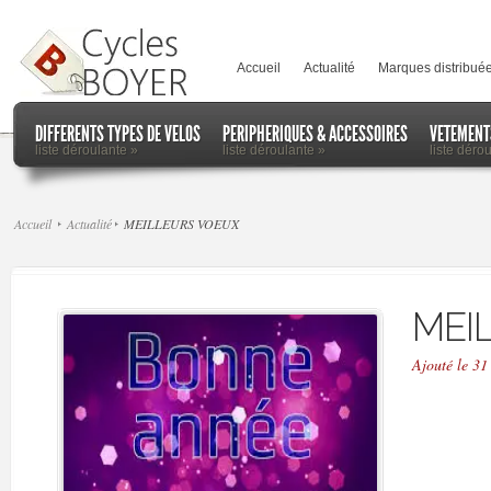
Accueil
Actualité
Marques distribué
DIFFERENTS TYPES DE VELOS
PERIPHERIQUES & ACCESSOIRES
VETEMENT
liste déroulante
»
liste déroulante
»
liste déro
Accueil
Actualité
MEILLEURS VOEUX
MEI
Ajouté le 3