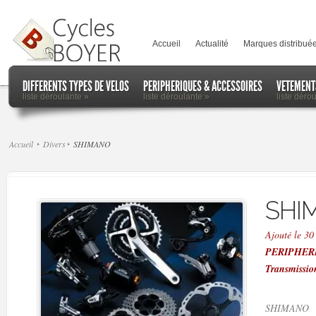
Accueil
Actualité
Marques distribué
DIFFERENTS TYPES DE VELOS
PERIPHERIQUES & ACCESSOIRES
VETEMENT
liste déroulante
»
liste déroulante
»
liste déro
Accueil
Divers
SHIMANO
SHI
Ajouté le 3
PERIPHER
Transmissio
SHIMANO