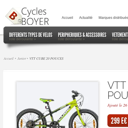
Accueil
Actualité
Marques distribué
DIFFERENTS TYPES DE VELOS
PERIPHERIQUES & ACCESSOIRES
VETEMENT
liste déroulante
»
liste déroulante
»
liste déro
Accueil
Junior
VTT CUBE 20 POUCES
VTT
POU
Ajouté le 2
299 E€