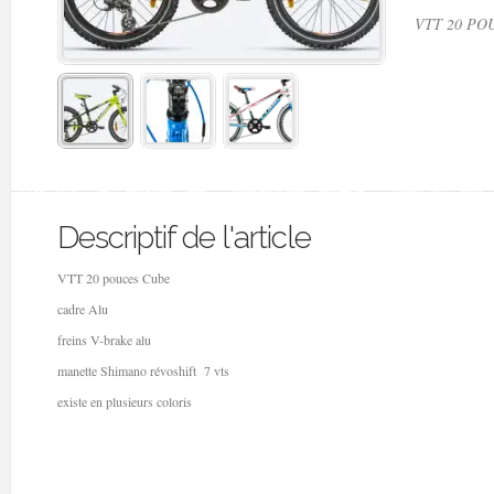
VTT 20 PO
Descriptif de l'article
VTT 20 pouces Cube
cadre Alu
freins V-brake alu
manette Shimano révoshift 7 vts
existe en plusieurs coloris